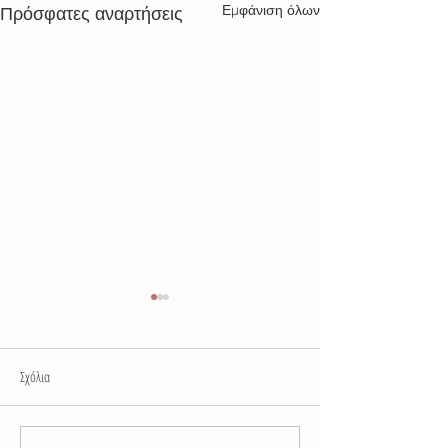
Εμφάνιση όλων
Πρόσφατες αναρτήσεις
Σχόλια
Προσευχή του θεραπε
Παραμύθια, αλήθεια και σεξ.