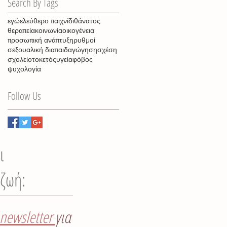
Search By Tags
εγώ
ελεύθερο παιχνίδι
θάνατος
θεραπεία
κοινωνία
οικογένεια
προσωπική ανάπτυξη
ρυθμοί
σεξουαλική διαπαιδαγώγηση
σχέση
σχολείο
τοκετός
υγεία
φόβος
ψυχολογία
Follow Us
ι
 ζωή:
newsletter
για