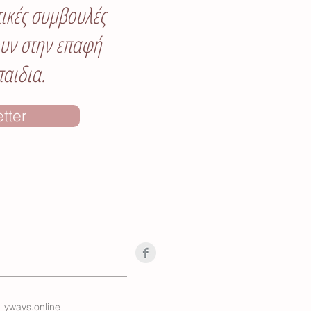
ικές συμβουλές
υν στην επαφή
παιδια.
tter
lyways.online