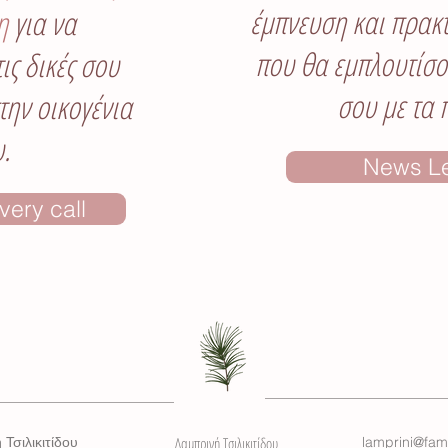
έμπνευση και πρακτ
η
για να
που θα εμπλουτίσο
ις δικές σου
σου με τα 
την οικογένια
.
News Le
very call
 Τσιλικιτίδου
Λαμπρινή Τσιλικιτίδου
lamprini@fami