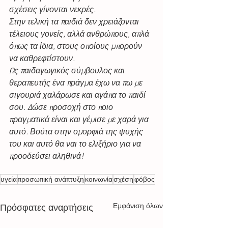
σχέσεις γίνονται νεκρές.
Στην τελική τα παιδιά δεν χρειάζονται 
τέλειους γονείς, αλλά ανθρώπους, απλά 
όπως τα ίδια, στους οποίους μπορούν 
να καθρεφτίστουν.
Ως παιδαγωγικός σύμβουλος και 
θεραπευτής ένα πράγμα έχω να πω με 
σιγουριά χαλάρωσε και αγάπα το παιδί 
σου. Δώσε προσοχή στο ποιο 
πραγματικά είναι και γέμισε με χαρά για 
αυτό. Βούτα στην ομορφιά της ψυχής 
του και αυτό θα ναι το ελιξήριο για να 
προοδεύσει αληθινά! 
υγεία
προσωπική ανάπτυξη
κοινωνία
σχέση
φόβος
Εμφάνιση όλων
Πρόσφατες αναρτήσεις