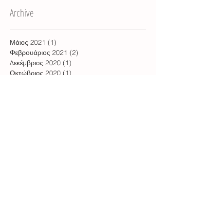
Archive
Μάιος 2021
(1)
1 Ανάρτηση
Φεβρουάριος 2021
(2)
2 Αναρτήσεις
Δεκέμβριος 2020
(1)
1 Ανάρτηση
Οκτώβριος 2020
(1)
1 Ανάρτηση
Σεπτέμβριος 2020
(1)
1 Ανάρτηση
Μάιος 2020
(2)
2 Αναρτήσεις
Μάρτιος 2020
(1)
1 Ανάρτηση
Δεκέμβριος 2019
(1)
1 Ανάρτηση
Σεπτέμβριος 2019
(1)
1 Ανάρτηση
Αύγουστος 2019
(1)
1 Ανάρτηση
Μάιος 2019
(1)
1 Ανάρτηση
Μάρτιος 2019
(1)
1 Ανάρτηση
Φεβρουάριος 2019
(1)
1 Ανάρτηση
Ιανουάριος 2019
(1)
1 Ανάρτηση
Δεκέμβριος 2018
(1)
1 Ανάρτηση
Σεπτέμβριος 2018
(1)
1 Ανάρτηση
Αύγουστος 2018
(1)
1 Ανάρτηση
Μάιος 2018
(1)
1 Ανάρτηση