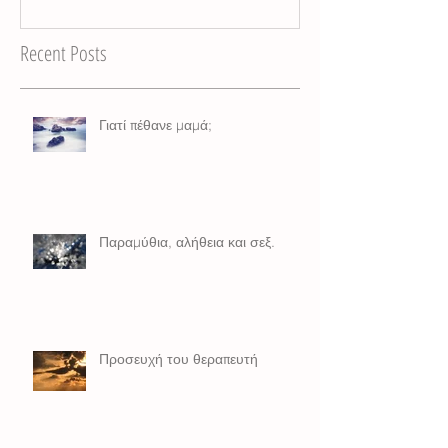
Recent Posts
Γιατί πέθανε μαμά;
Παραμύθια, αλήθεια και σεξ.
Προσευχή του θεραπευτή