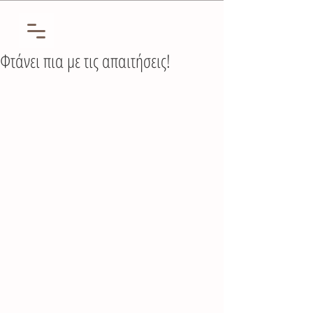
Φτάνει πια με τις απαιτήσεις!